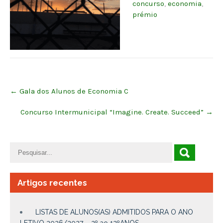
concurso
,
economia
,
prémio
Post
←
Gala dos Alunos de Economia C
navigation
Concurso Intermunicipal “Imagine. Create. Succeed”
→
Artigos recentes
LISTAS DE ALUNOS(AS) ADMITIDOS PARA O ANO