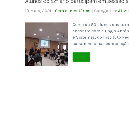
Alunos do 12º ano participam em sessão s
13 Maio, 2021
|
Sem comentários
| Categories:
Ativi
Cerca de 80 alunos das tur
encontro com o Eng.º Antóni
e Sistemas, do Instituto P
experiência na coordenação
Ler +