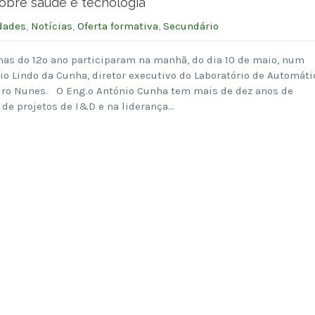
obre saúde e tecnologia
dades
,
Notícias
,
Oferta formativa
,
Secundário
mas do 12º ano participaram na manhã, do dia 10 de maio, num
o Lindo da Cunha, diretor executivo do Laboratório de Automáti
edro Nunes. O Eng.º António Cunha tem mais de dez anos de
 de projetos de I&D e na liderança…