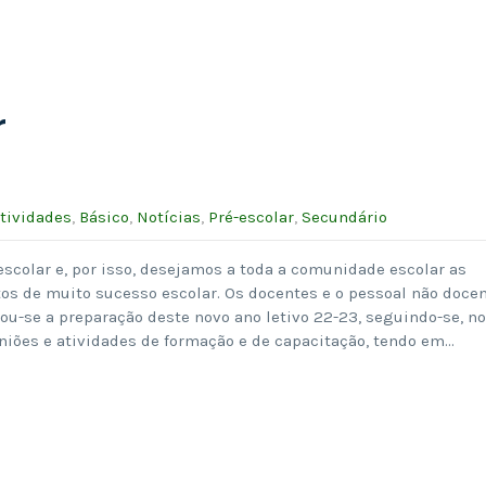
r
tividades
,
Básico
,
Notícias
,
Pré-escolar
,
Secundário
escolar e, por isso, desejamos a toda a comunidade escolar as
tos de muito sucesso escolar. Os docentes e o pessoal não doce
iou-se a preparação deste novo ano letivo 22-23, seguindo-se, n
niões e atividades de formação e de capacitação, tendo em…