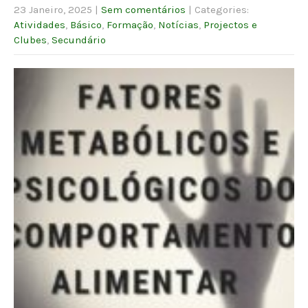
23 Janeiro, 2025
|
Sem comentários
| Categories:
Atividades
,
Básico
,
Formação
,
Notícias
,
Projectos e
Clubes
,
Secundário