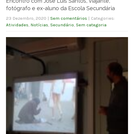
Encontro com José Luís Santos, viajante,
fotógrafo e ex-aluno da Escola Secundária
23 Dezembro, 2020
|
Sem comentários
| Categories:
Atividades
,
Notícias
,
Secundário
,
Sem categoria