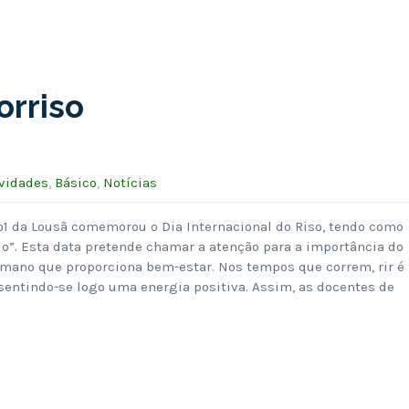
orriso
ividades
,
Básico
,
Notícias
N.º1 da Lousã comemorou o Dia Internacional do Riso, tendo como
o”. Esta data pretende chamar a atenção para a importância do
ano que proporciona bem-estar. Nos tempos que correm, rir é
sentindo-se logo uma energia positiva. Assim, as docentes de