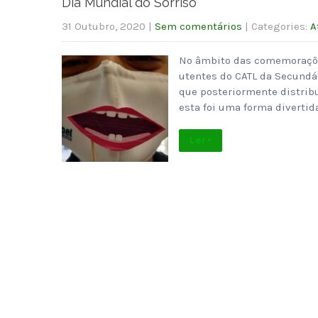
Dia Mundial do Sorriso
31 Outubro, 2020
|
Sem comentários
| Categories:
A
No âmbito das comemorações
utentes do CATL da Secundá
que posteriormente distribu
esta foi uma forma divertid
Ler +