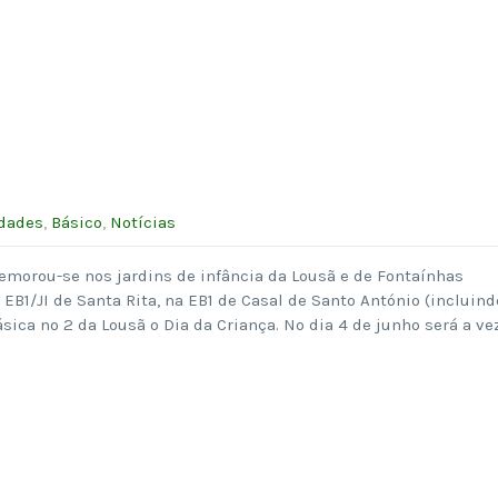
idades
,
Básico
,
Notícias
emorou-se nos jardins de infância da Lousã e de Fontaínhas
a EB1/JI de Santa Rita, na EB1 de Casal de Santo António (incluind
ásica nº 2 da Lousã o Dia da Criança. No dia 4 de junho será a ve