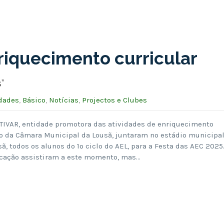
riquecimento curricular
”
idades
,
Básico
,
Notícias
,
Projectos e Clubes
CTIVAR, entidade promotora das atividades de enriquecimento
io da Câmara Municipal da Lousã, juntaram no estádio municipal
ã, todos os alunos do 1º ciclo do AEL, para a Festa das AEC 2025
ucação assistiram a este momento, mas…