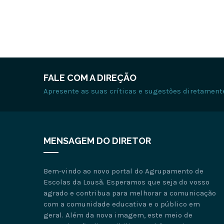
FALE COM A DIREÇÃO
Apresente as suas críticas e sugestões diretament
MENSAGEM DO DIRETOR
Bem-vindo ao novo portal do Agrupamento de
Escolas da Lousã. Esperamos que seja do vosso
agrado e contribua para melhorar a comunicação
com a comunidade educativa e o público em
geral. Além da nova imagem, este meio de
comunicação disponibiliza também mais