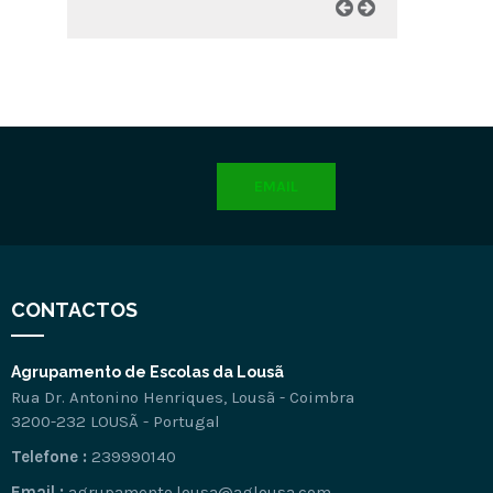
EMAIL
CONTACTOS
Agrupamento de Escolas da Lousã
Rua Dr. Antonino Henriques, Lousã - Coimbra
3200-232 LOUSÃ - Portugal
Telefone :
239990140
Email :
agrupamento.lousa@aglousa.com