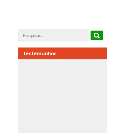
Testemunhos
Há etapas que nos marcam e por
variadas razões ficam para sempre
connosco. Recordo com carinho os
professores, o nosso pilar durante
anos, que contribuem para o nosso
desenvolvimento académico e
pessoal.
PROFESSORES, MUITOS PROCURAM
SER AMIGOS.
Filipa Antunes