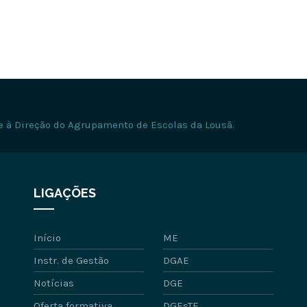
e à Direção do Agrupamento de Escolas da Lousã.
LIGAÇÕES
Início
ME
Instr. de Gestão
DGAE
Notícias
DGE
Oferta formativa
DGEsTE