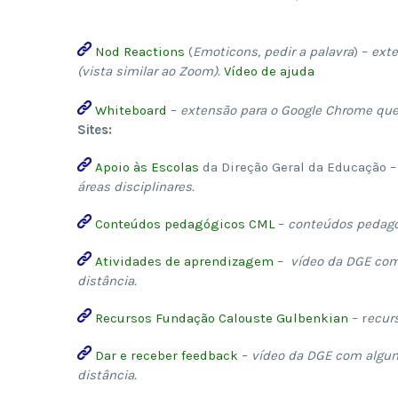
Nod Reactions
(
Emoticons, pedir a palavra
) –
exte
(vista similar ao Zoom).
Vídeo de ajuda
Whiteboard
–
extensão para o Google Chrome que 
Sites:
Apoio às Escolas
da Direção Geral da Educação 
áreas disciplinares.
Conteúdos pedagógicos CML
–
conteúdos pedagóg
Atividades de aprendizagem
–
vídeo da DGE com 
distância.
Recursos Fundação Calouste Gulbenkian
– r
ecurs
Dar e receber feedback
–
vídeo da DGE com alguma
distância.