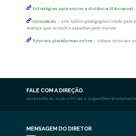
Estratégias para ensino a distância (Educause)
Coronakids
–
site lúdico-pedagógico criado pela 
doença que se está a espalhar pelo mundo
Tutoriais plataformas online
– vídeos tutoriais s
FALE COM A DIREÇÃO
Apresente as suas críticas e sugestões diretament
MENSAGEM DO DIRETOR