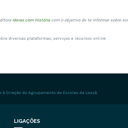
editora
Ideias com História
com o objetivo de te informar sobre es
obre diversas plataformas, serviços e recursos online
e à Direção do Agrupamento de Escolas da Lousã.
LIGAÇÕES