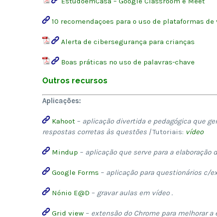
EstudoemCasa – Google Classroom e Meet
10 recomendaçoes para o uso de plataformas de 
Alerta de cibersegurança para crianças
Boas práticas no uso de palavras-chave
Outros recursos
Aplicações:
Kahoot
–
aplicação divertida e pedagógica que ge
respostas corretas às questões |
Tutoriais:
vídeo
Mindup
–
aplicação que serve para a elaboração
Google Forms
–
aplicação para questionários c/e
Nónio E@D
–
gravar aulas em vídeo .
Grid view
–
extensão do Chrome para melhorar a e