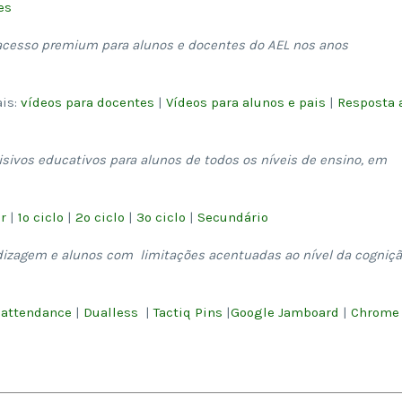
es
 (acesso premium para alunos e docentes do AEL nos anos
ais:
vídeos para docentes
|
Vídeos para alunos e pais
|
Resposta 
isivos educativos para alunos de todos os níveis de ensino, em
r
|
1º ciclo
|
2º ciclo
|
3º ciclo
|
Secundário
dizagem e alunos com limitações acentuadas ao nível da cogniçã
 attendance
|
Dualless
|
Tactiq Pins
|
Google Jamboard
|
Chrome