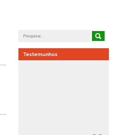
Testemunhos
Há etapas que nos marcam e por
variadas razões ficam para sempre
connosco. Recordo com carinho os
professores, o nosso pilar durante
anos, que contribuem para o nosso
desenvolvimento académico e
pessoal.
PROFESSORES, MUITOS PROCURAM
SER AMIGOS.
Filipa Antunes