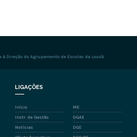
e à Direção do Agrupamento de Escolas da Lousã.
LIGAÇÕES
Início
ME
Instr. de Gestão
DGAE
Notícias
DGE