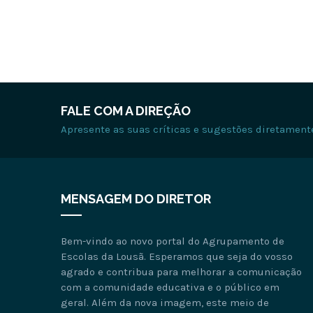
FALE COM A DIREÇÃO
Apresente as suas críticas e sugestões diretament
MENSAGEM DO DIRETOR
Bem-vindo ao novo portal do Agrupamento de
Escolas da Lousã. Esperamos que seja do vosso
agrado e contribua para melhorar a comunicação
com a comunidade educativa e o público em
geral. Além da nova imagem, este meio de