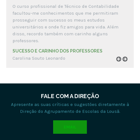
O curso profissional de Técnico de Contabilidade
facultou-me conhecimentos que me permitiram
prosseguir com sucesso os meus estudos
universitários e onde fiz amigos para vida. Além
disso, recordo também com carinho alguns
professores.
SUCESSO E CARINHO DOS PROFESSORES
Carolina Souto Leonardo
FALE COM A DIREÇÃO
Apresente as suas críticas e sugestões diretamente à
Direção do Agrupamento de Escolas da Lousã.
EMAIL