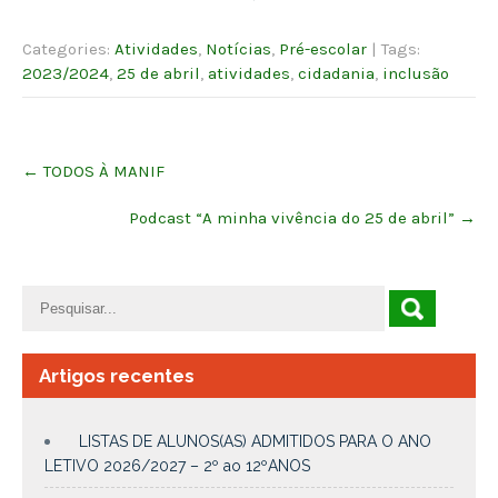
Categories:
Atividades
,
Notícias
,
Pré-escolar
| Tags:
2023/2024
,
25 de abril
,
atividades
,
cidadania
,
inclusão
Post
←
TODOS À MANIF
navigation
Podcast “A minha vivência do 25 de abril”
→
Artigos recentes
LISTAS DE ALUNOS(AS) ADMITIDOS PARA O ANO
LETIVO 2026/2027 – 2º ao 12ºANOS