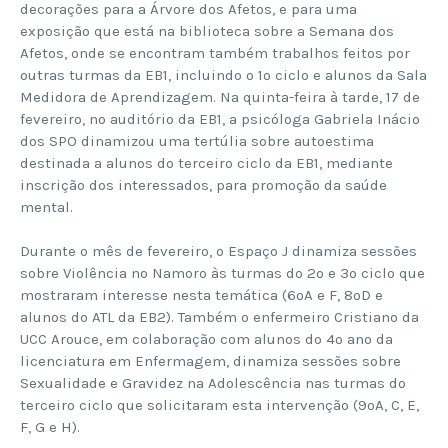
decorações para a Árvore dos Afetos, e para uma
exposição que está na biblioteca sobre a Semana dos
Afetos, onde se encontram também trabalhos feitos por
outras turmas da EB1, incluindo o 1º ciclo e alunos da Sala
Medidora de Aprendizagem. Na quinta-feira à tarde, 17 de
fevereiro, no auditório da EB1, a psicóloga Gabriela Inácio
dos SPO dinamizou uma tertúlia sobre autoestima
destinada a alunos do terceiro ciclo da EB1, mediante
inscrição dos interessados, para promoção da saúde
mental.
Durante o mês de fevereiro, o Espaço J dinamiza sessões
sobre Violência no Namoro às turmas do 2º e 3º ciclo que
mostraram interesse nesta temática (6ºA e F, 8ºD e
alunos do ATL da EB2). Também o enfermeiro Cristiano da
UCC Arouce, em colaboração com alunos do 4º ano da
licenciatura em Enfermagem, dinamiza sessões sobre
Sexualidade e Gravidez na Adolescência nas turmas do
terceiro ciclo que solicitaram esta intervenção (9ºA, C, E,
F, G e H).