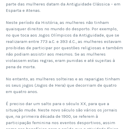
parte das mulheres datam da Antiguidade Clássica – em
Esparta e Atenas.
Neste período da História, as mulheres não tinham
quaisquer direitos no mundo do desporto. Por exemplo,
no que toca aos Jogos Olímpicos da Antiguidade, que se
realizaram entre 773 a.C. e 393 d.C., as mulheres estavam
proibidas de participar por questões religiosas e também
não podiam assistir aos mesmos. Se as mulheres
violassem estas regras, eram punidas e até sujeitas à
pena de morte.
No entanto, as mulheres solteiras e as raparigas tinham
os seus jogos (Jogos de Hera) que decorriam de quatro
em quatro anos.
É preciso dar um salto para o século XX, para que a
situação mude. Neste novo século são vários os jornais
que, na primeira década de 1900, se referem à
participação feminina nos eventos desportivos, assim
como aos benefícios para a saúde que a atividade física