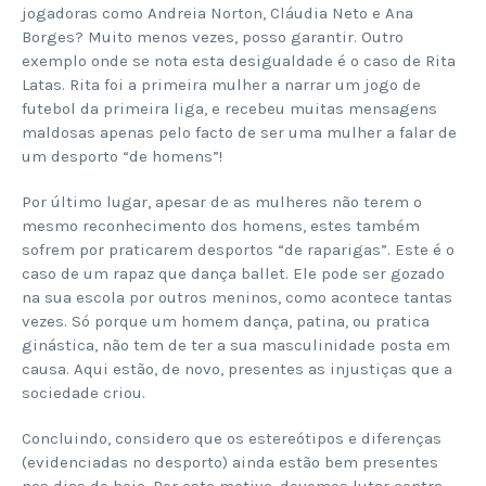
jogadoras como Andreia Norton, Cláudia Neto e Ana
Borges? Muito menos vezes, posso garantir. Outro
exemplo onde se nota esta desigualdade é o caso de Rita
Latas. Rita foi a primeira mulher a narrar um jogo de
futebol da primeira liga, e recebeu muitas mensagens
maldosas apenas pelo facto de ser uma mulher a falar de
um desporto “de homens”!
Por último lugar, apesar de as mulheres não terem o
mesmo reconhecimento dos homens, estes também
sofrem por praticarem desportos “de raparigas”. Este é o
caso de um rapaz que dança ballet. Ele pode ser gozado
na sua escola por outros meninos, como acontece tantas
vezes. Só porque um homem dança, patina, ou pratica
ginástica, não tem de ter a sua masculinidade posta em
causa. Aqui estão, de novo, presentes as injustiças que a
sociedade criou.
Concluindo, considero que os estereótipos e diferenças
(evidenciadas no desporto) ainda estão bem presentes
nos dias de hoje. Por este motivo, devemos lutar contra